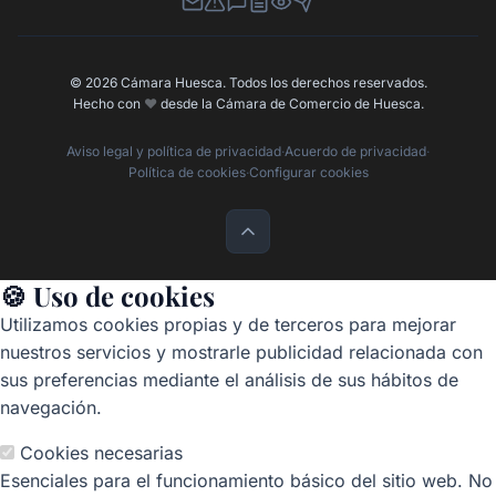
Newsletter
Canal de Denuncias
Buzón de Sugerencias
Perfil Contratante
Ley de Transparencia
Contacta con nosotros
© 2026 Cámara Huesca. Todos los derechos reservados.
Hecho con
❤️
desde la Cámara de Comercio de Huesca.
Aviso legal y política de privacidad
·
Acuerdo de privacidad
·
Política de cookies
·
Configurar cookies
🍪 Uso de cookies
Utilizamos cookies propias y de terceros para mejorar
nuestros servicios y mostrarle publicidad relacionada con
sus preferencias mediante el análisis de sus hábitos de
navegación.
Cookies necesarias
Esenciales para el funcionamiento básico del sitio web. No