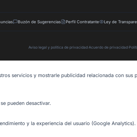
nuncias
Buzón de Sugerencias
Perfil Contratante
Ley de Transpare
Aviso legal y política de privacidad
·
Acuerdo de privacidad
·
Polí
tros servicios y mostrarle publicidad relacionada con sus p
 se pueden desactivar.
rendimiento y la experiencia del usuario (Google Analytics).