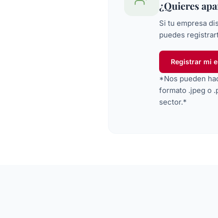
¿Quieres apar
Si tu empresa di
puedes registrar
Registrar mi 
*Nos pueden hace
formato .jpeg o 
sector.*