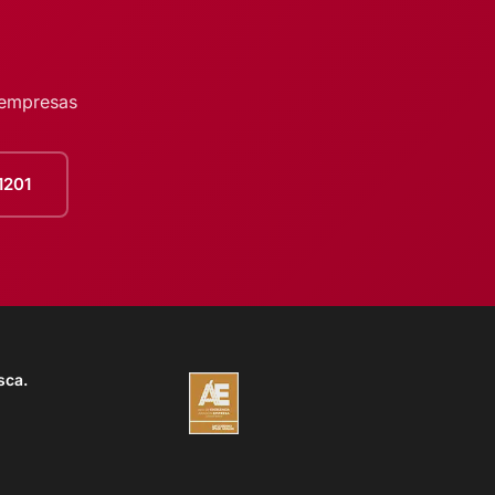
 empresas
1201
sca.