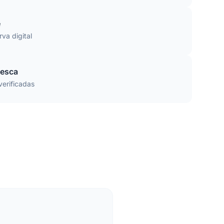
e
rva digital
uesca
verificadas