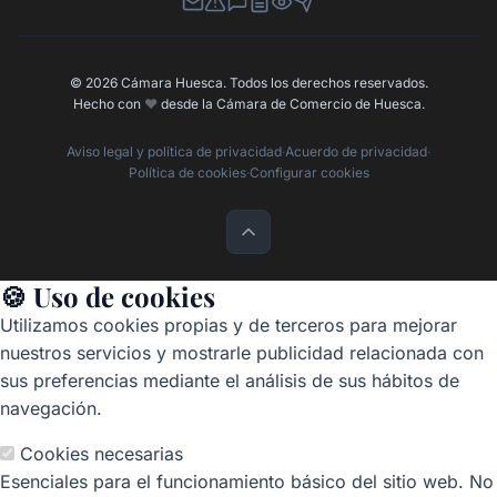
Newsletter
Canal de Denuncias
Buzón de Sugerencias
Perfil Contratante
Ley de Transparencia
Contacta con nosotros
© 2026 Cámara Huesca. Todos los derechos reservados.
Hecho con
❤️
desde la Cámara de Comercio de Huesca.
Aviso legal y política de privacidad
·
Acuerdo de privacidad
·
Política de cookies
·
Configurar cookies
🍪 Uso de cookies
Utilizamos cookies propias y de terceros para mejorar
nuestros servicios y mostrarle publicidad relacionada con
sus preferencias mediante el análisis de sus hábitos de
navegación.
Cookies necesarias
Esenciales para el funcionamiento básico del sitio web. No