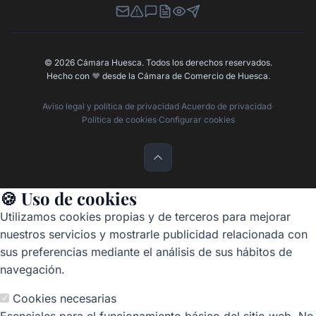
Newsletter
Canal de Denuncias
Buzón de Sugerencias
Perfil Contratante
Ley de Transparencia
Contacta con nosotros
© 2026 Cámara Huesca. Todos los derechos reservados.
Hecho con
❤️
desde la Cámara de Comercio de Huesca.
Aviso legal y política de privacidad
·
Acuerdo de privacidad
·
Política de cookies
·
Configurar cookies
🍪 Uso de cookies
Utilizamos cookies propias y de terceros para mejorar
nuestros servicios y mostrarle publicidad relacionada con
sus preferencias mediante el análisis de sus hábitos de
navegación.
Cookies necesarias