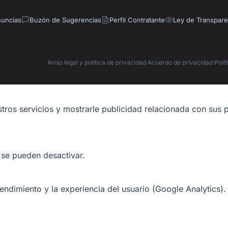
nuncias
Buzón de Sugerencias
Perfil Contratante
Ley de Transpare
Aviso legal y política de privacidad
·
Acuerdo de privacidad
·
Polí
tros servicios y mostrarle publicidad relacionada con sus p
 se pueden desactivar.
rendimiento y la experiencia del usuario (Google Analytics).