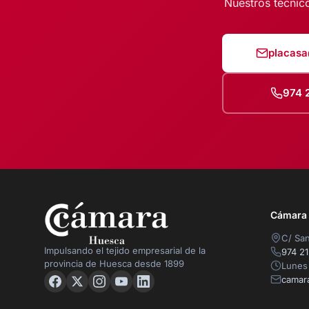
Nuestros técnico
placas
974 2
Cámara O
C/ San
Impulsando el tejido empresarial de la
974 21
provincia de Huesca desde 1899
Lunes 
camar