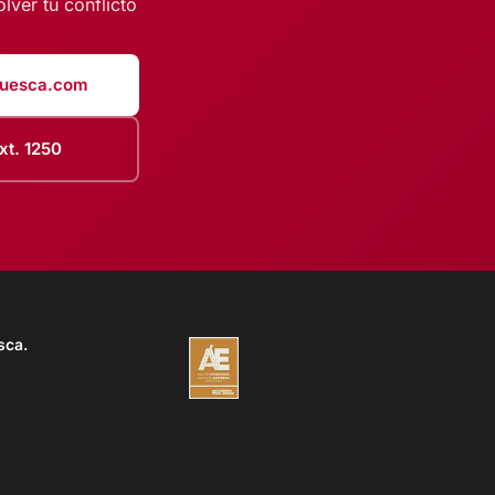
lver tu conflicto
uesca.com
xt. 1250
sca.