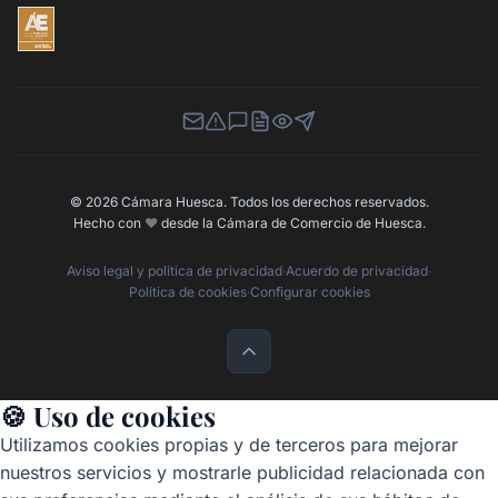
Newsletter
Canal de Denuncias
Buzón de Sugerencias
Perfil Contratante
Ley de Transparencia
Contacta con nosotros
© 2026 Cámara Huesca. Todos los derechos reservados.
Hecho con
❤️
desde la Cámara de Comercio de Huesca.
Aviso legal y política de privacidad
·
Acuerdo de privacidad
·
Política de cookies
·
Configurar cookies
🍪 Uso de cookies
Utilizamos cookies propias y de terceros para mejorar
nuestros servicios y mostrarle publicidad relacionada con