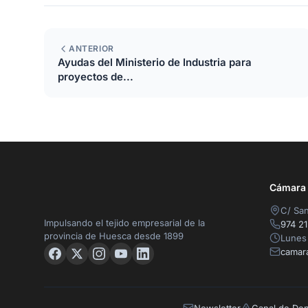
ANTERIOR
Ayudas del Ministerio de Industria para
proyectos de...
Cámara O
C/ San
Impulsando el tejido empresarial de la
974 21
provincia de Huesca desde 1899
Lunes 
camar