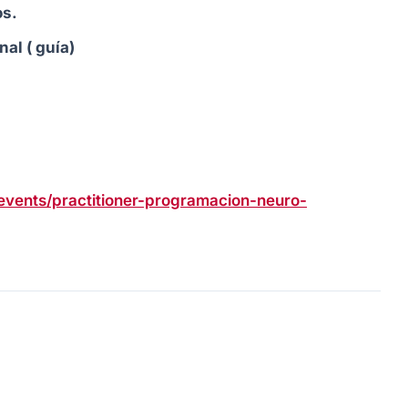
os.
al ( guía)
vents/practitioner-programacion-neuro-