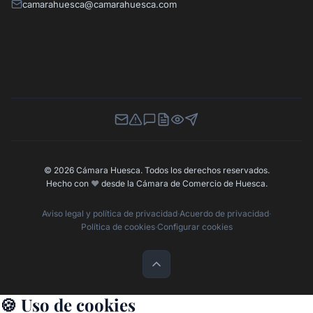
camarahuesca@camarahuesca.com
Newsletter
Canal de Denuncias
Buzón de Sugerencias
Perfil Contratante
Ley de Transparencia
Contacta con nosotros
© 2026 Cámara Huesca. Todos los derechos reservados.
Hecho con
❤️
desde la Cámara de Comercio de Huesca.
Aviso legal y política de privacidad
·
Acuerdo de privacidad
·
Política de cookies
·
Configurar cookies
🍪 Uso de cookies