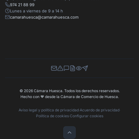
974 21 88 99
Lunes a viernes de 9 a 14 h
camarahuesca@camarahuesca.com
Newsletter
Canal de Denuncias
Buzón de Sugerencias
Perfil Contratante
Ley de Transparencia
Contacta con nosotros
© 2026 Cámara Huesca. Todos los derechos reservados.
Hecho con
❤️
desde la Cámara de Comercio de Huesca.
Aviso legal y política de privacidad
·
Acuerdo de privacidad
·
Política de cookies
·
Configurar cookies