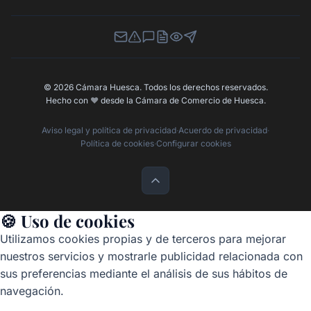
Newsletter
Canal de Denuncias
Buzón de Sugerencias
Perfil Contratante
Ley de Transparencia
Contacta con nosotros
© 2026 Cámara Huesca. Todos los derechos reservados.
Hecho con
❤️
desde la Cámara de Comercio de Huesca.
Aviso legal y política de privacidad
·
Acuerdo de privacidad
·
Política de cookies
·
Configurar cookies
🍪 Uso de cookies
Utilizamos cookies propias y de terceros para mejorar
nuestros servicios y mostrarle publicidad relacionada con
sus preferencias mediante el análisis de sus hábitos de
navegación.