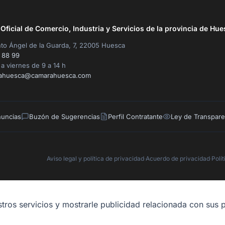
ficial de Comercio, Industria y Servicios de la provincia de Hue
to Ángel de la Guarda, 7, 22005 Huesca
 88 99
a viernes de 9 a 14 h
ahuesca@camarahuesca.com
nuncias
Buzón de Sugerencias
Perfil Contratante
Ley de Transpare
Aviso legal y política de privacidad
·
Acuerdo de privacidad
·
Polí
tros servicios y mostrarle publicidad relacionada con sus p