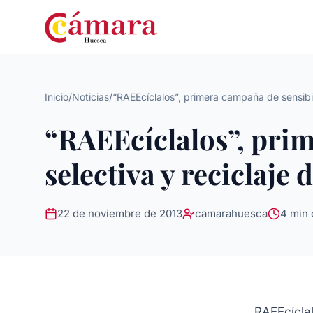
Inicio
/
Noticias
/
“RAEEcíclalos”, primera campaña de sensibil
“RAEEcíclalos”, prim
selectiva y reciclaje 
22 de noviembre de 2013
camarahuesca
4 min 
RAEEcíclal