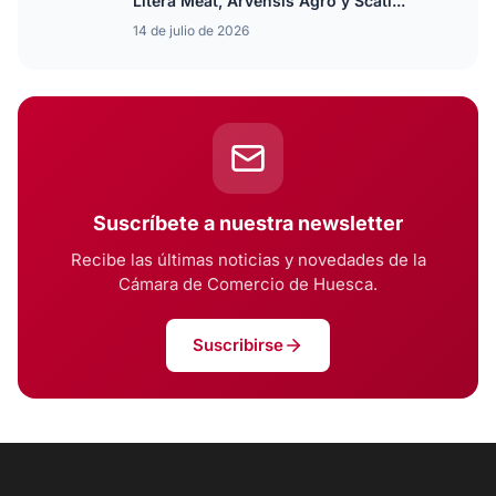
Litera Meat, Arvensis Agro y Scati...
14 de julio de 2026
Suscríbete a nuestra newsletter
Recibe las últimas noticias y novedades de la
Cámara de Comercio de Huesca.
Suscribirse