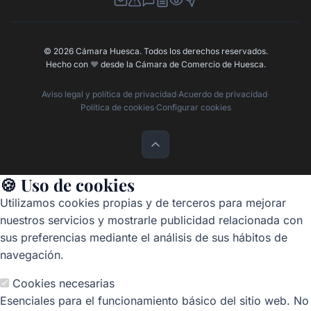
Newsletter
Canal de Denuncias
Buzón de Sugerencias
Perfil Contratante
Ley de Transparencia
Contacta con nosotros
© 2026 Cámara Huesca. Todos los derechos reservados.
Hecho con
❤️
desde la Cámara de Comercio de Huesca.
Aviso legal y política de privacidad
·
Acuerdo de privacidad
·
Política de cookies
·
Configurar cookies
🍪 Uso de cookies
Utilizamos cookies propias y de terceros para mejorar
nuestros servicios y mostrarle publicidad relacionada con
sus preferencias mediante el análisis de sus hábitos de
navegación.
Cookies necesarias
Esenciales para el funcionamiento básico del sitio web. No