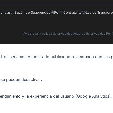
nuncias
Buzón de Sugerencias
Perfil Contratante
Ley de Transpare
Aviso legal y política de privacidad
·
Acuerdo de privacidad
·
Polí
tros servicios y mostrarle publicidad relacionada con sus p
 se pueden desactivar.
rendimiento y la experiencia del usuario (Google Analytics).