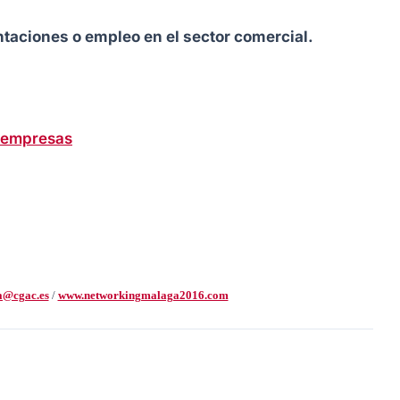
aciones o empleo en el sector comercial.
a empresas
a@cgac.es
/
www.networkingmalaga2016.com