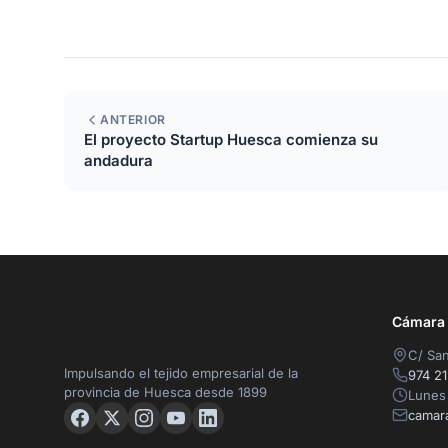
ANTERIOR
El proyecto Startup Huesca comienza su
andadura
Cámara O
C/ San
Impulsando el tejido empresarial de la
974 21
provincia de Huesca desde 1899
Lunes 
camar