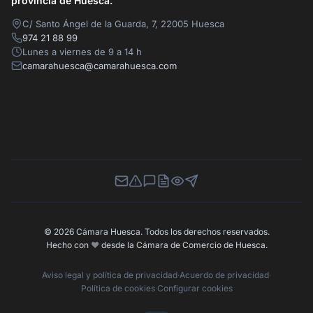
provincia de Huesca.
C/ Santo Ángel de la Guarda, 7, 22005 Huesca
974 21 88 99
Lunes a viernes de 9 a 14 h
camarahuesca@camarahuesca.com
Newsletter
Canal de Denuncias
Buzón de Sugerencias
Perfil Contratante
Ley de Transparencia
Contacta con nosotros
© 2026 Cámara Huesca. Todos los derechos reservados.
Hecho con
❤️
desde la Cámara de Comercio de Huesca.
Aviso legal y política de privacidad
·
Acuerdo de privacidad
·
Política de cookies
·
Configurar cookies