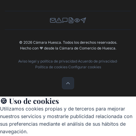
Newsletter
Canal de Denuncias
Buzón de Sugerencias
Perfil Contratante
Ley de Transparencia
Contacta con nosotros
© 2026 Cámara Huesca. Todos los derechos reservados.
Hecho con
❤️
desde la Cámara de Comercio de Huesca.
Aviso legal y política de privacidad
·
Acuerdo de privacidad
·
Política de cookies
·
Configurar cookies
🍪 Uso de cookies
Utilizamos cookies propias y de terceros para mejorar
nuestros servicios y mostrarle publicidad relacionada con
sus preferencias mediante el análisis de sus hábitos de
navegación.