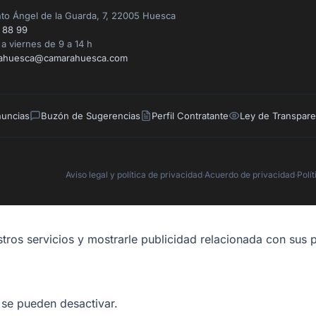
to Ángel de la Guarda, 7, 22005 Huesca
 88 99
a viernes de 9 a 14 h
ahuesca@camarahuesca.com
nuncias
Buzón de Sugerencias
Perfil Contratante
Ley de Transpare
Aviso legal y política de privacidad
·
Acuerdo de privacidad
·
Polí
tros servicios y mostrarle publicidad relacionada con sus p
 se pueden desactivar.