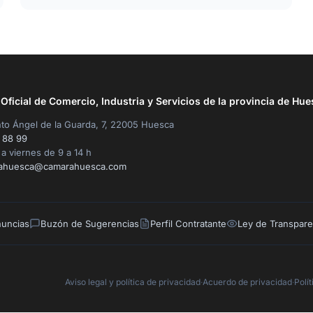
ficial de Comercio, Industria y Servicios de la provincia de Hue
to Ángel de la Guarda, 7, 22005 Huesca
 88 99
a viernes de 9 a 14 h
ahuesca@camarahuesca.com
nuncias
Buzón de Sugerencias
Perfil Contratante
Ley de Transpare
Aviso legal y política de privacidad
·
Acuerdo de privacidad
·
Polí