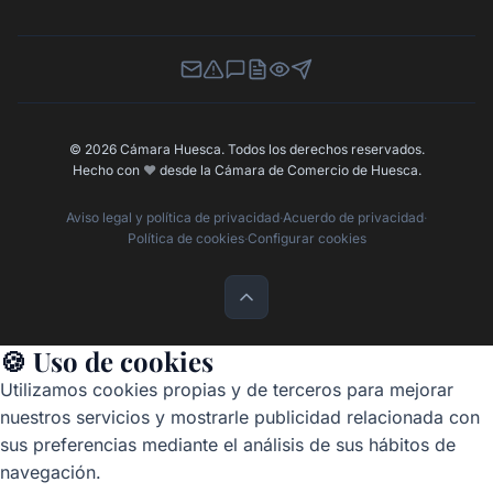
Newsletter
Canal de Denuncias
Buzón de Sugerencias
Perfil Contratante
Ley de Transparencia
Contacta con nosotros
© 2026 Cámara Huesca. Todos los derechos reservados.
Hecho con
❤️
desde la Cámara de Comercio de Huesca.
Aviso legal y política de privacidad
·
Acuerdo de privacidad
·
Política de cookies
·
Configurar cookies
🍪 Uso de cookies
Utilizamos cookies propias y de terceros para mejorar
nuestros servicios y mostrarle publicidad relacionada con
sus preferencias mediante el análisis de sus hábitos de
navegación.