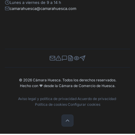
Lunes a viernes de 9 a 14 h
camarahuesca@camarahuesca.com
Newsletter
Canal de Denuncias
Buzón de Sugerencias
Perfil Contratante
Ley de Transparencia
Contacta con nosotros
© 2026 Cámara Huesca. Todos los derechos reservados.
Hecho con
❤️
desde la Cámara de Comercio de Huesca.
Aviso legal y política de privacidad
·
Acuerdo de privacidad
·
Política de cookies
·
Configurar cookies