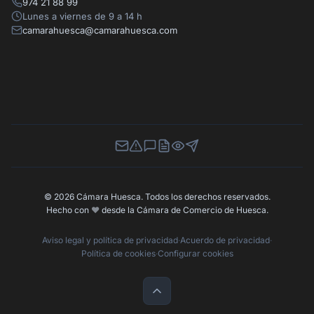
974 21 88 99
Lunes a viernes de 9 a 14 h
camarahuesca@camarahuesca.com
Newsletter
Canal de Denuncias
Buzón de Sugerencias
Perfil Contratante
Ley de Transparencia
Contacta con nosotros
© 2026 Cámara Huesca. Todos los derechos reservados.
Hecho con
❤️
desde la Cámara de Comercio de Huesca.
Aviso legal y política de privacidad
·
Acuerdo de privacidad
·
Política de cookies
·
Configurar cookies