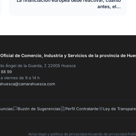
La financiación europea debe reactivar, cuanto
antes, el...
ficial de Comercio, Industria y Servicios de la provincia de Hue
to Ángel de la Guarda, 7, 22005 Huesca
 88 99
a viernes de 9 a 14 h
ahuesca@camarahuesca.com
nuncias
Buzón de Sugerencias
Perfil Contratante
Ley de Transpare
Aviso legal y política de privacidad
·
Acuerdo de privacidad
·
Polí