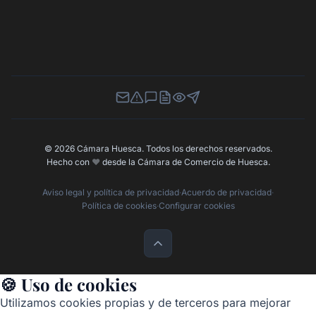
Newsletter
Canal de Denuncias
Buzón de Sugerencias
Perfil Contratante
Ley de Transparencia
Contacta con nosotros
© 2026 Cámara Huesca. Todos los derechos reservados.
Hecho con
❤️
desde la Cámara de Comercio de Huesca.
Aviso legal y política de privacidad
·
Acuerdo de privacidad
·
Política de cookies
·
Configurar cookies
🍪 Uso de cookies
Utilizamos cookies propias y de terceros para mejorar