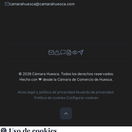
camarahuesca@camarahuesca.com
Newsletter
Canal de Denuncias
Buzón de Sugerencias
Perfil Contratante
Ley de Transparencia
Contacta con nosotros
© 2026 Cámara Huesca. Todos los derechos reservados.
Hecho con
❤️
desde la Cámara de Comercio de Huesca.
Aviso legal y política de privacidad
·
Acuerdo de privacidad
·
Política de cookies
·
Configurar cookies
🍪 Uso de cookies