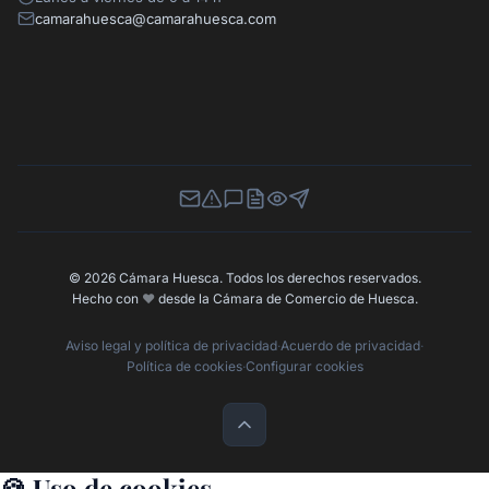
camarahuesca@camarahuesca.com
Newsletter
Canal de Denuncias
Buzón de Sugerencias
Perfil Contratante
Ley de Transparencia
Contacta con nosotros
© 2026 Cámara Huesca. Todos los derechos reservados.
Hecho con
❤️
desde la Cámara de Comercio de Huesca.
Aviso legal y política de privacidad
·
Acuerdo de privacidad
·
Política de cookies
·
Configurar cookies
🍪 Uso de cookies