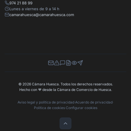
974 21 88 99
Lunes a viernes de 9 a 14 h
camarahuesca@camarahuesca.com
Newsletter
Canal de Denuncias
Buzón de Sugerencias
Perfil Contratante
Ley de Transparencia
Contacta con nosotros
© 2026 Cámara Huesca. Todos los derechos reservados.
Hecho con
❤️
desde la Cámara de Comercio de Huesca.
Aviso legal y política de privacidad
·
Acuerdo de privacidad
·
Política de cookies
·
Configurar cookies