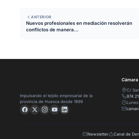
ANTERIOR
Nuevos profesionales en mediación resolverán
conflictos de manera...
Cámara O
C/ San
Impulsando el tejido empresarial de la
974 21
provincia de Huesca desde 1899
Lunes 
camar
Newsletter
Canal de De