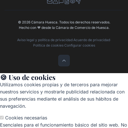
Newsletter
Canal de Denuncias
Buzón de Sugerencias
Perfil Contratante
Ley de Transparencia
Contacta con nosotros
© 2026 Cámara Huesca. Todos los derechos reservados.
Hecho con
❤️
desde la Cámara de Comercio de Huesca.
Aviso legal y política de privacidad
·
Acuerdo de privacidad
·
Política de cookies
·
Configurar cookies
🍪 Uso de cookies
Utilizamos cookies propias y de terceros para mejorar
nuestros servicios y mostrarle publicidad relacionada con
sus preferencias mediante el análisis de sus hábitos de
navegación.
Cookies necesarias
Esenciales para el funcionamiento básico del sitio web. No