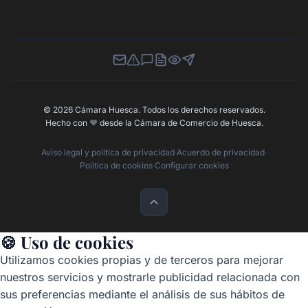
Newsletter
Canal de Denuncias
Buzón de Sugerencias
Perfil Contratante
Ley de Transparencia
Contacta con nosotros
© 2026 Cámara Huesca. Todos los derechos reservados.
Hecho con
❤️
desde la Cámara de Comercio de Huesca.
Aviso legal y política de privacidad
·
Acuerdo de privacidad
·
Política de cookies
·
Configurar cookies
🍪 Uso de cookies
Utilizamos cookies propias y de terceros para mejorar
nuestros servicios y mostrarle publicidad relacionada con
sus preferencias mediante el análisis de sus hábitos de