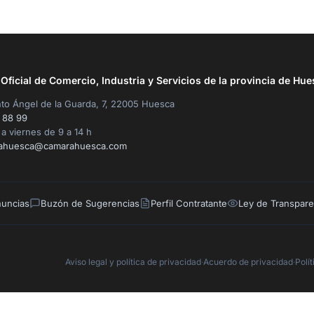
ficial de Comercio, Industria y Servicios de la provincia de Hue
to Ángel de la Guarda, 7, 22005 Huesca
 88 99
a viernes de 9 a 14 h
ahuesca@camarahuesca.com
nuncias
Buzón de Sugerencias
Perfil Contratante
Ley de Transpare
Aviso legal y política de privacidad
·
Acuerdo de privacidad
·
Polí