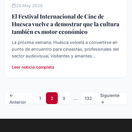
26 May 2026
El Festival Internacional de Cine de
Huesca vuelve a demostrar que la cultura
también es motor económico
La próxima semana, Huesca volverá a convertirse en
punto de encuentro para cineastas, profesionales del
sector audiovisual, visitantes y amantes...
Leer noticia completa
Paginación
←
Siguiente
1
2
3
…
132
Anterior
→
de
entradas