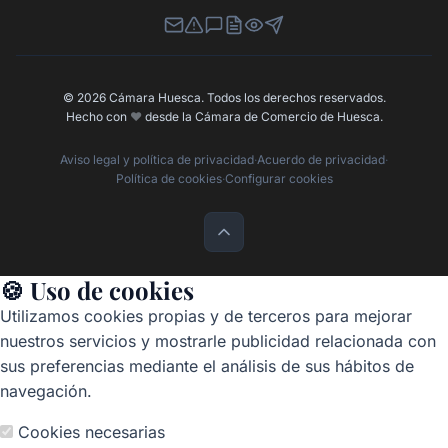
Newsletter
Canal de Denuncias
Buzón de Sugerencias
Perfil Contratante
Ley de Transparencia
Contacta con nosotros
© 2026 Cámara Huesca. Todos los derechos reservados.
Hecho con
❤️
desde la Cámara de Comercio de Huesca.
Aviso legal y política de privacidad
·
Acuerdo de privacidad
·
Política de cookies
·
Configurar cookies
🍪 Uso de cookies
Utilizamos cookies propias y de terceros para mejorar
nuestros servicios y mostrarle publicidad relacionada con
sus preferencias mediante el análisis de sus hábitos de
navegación.
Cookies necesarias