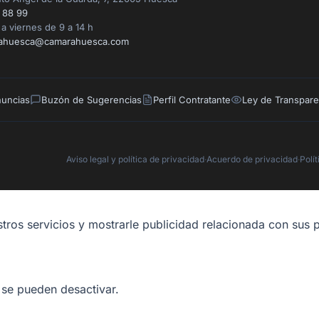
 88 99
a viernes de 9 a 14 h
ahuesca@camarahuesca.com
nuncias
Buzón de Sugerencias
Perfil Contratante
Ley de Transpare
Aviso legal y política de privacidad
·
Acuerdo de privacidad
·
Polí
tros servicios y mostrarle publicidad relacionada con sus p
 se pueden desactivar.