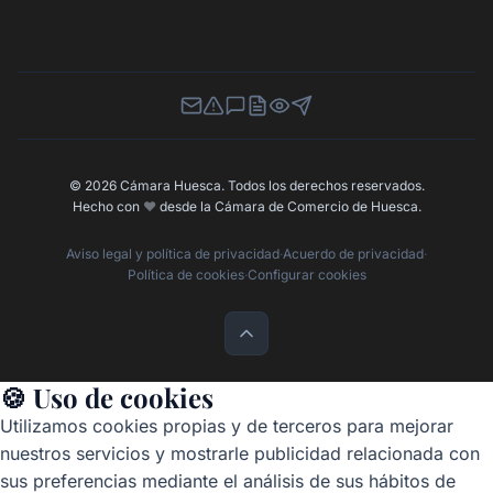
Newsletter
Canal de Denuncias
Buzón de Sugerencias
Perfil Contratante
Ley de Transparencia
Contacta con nosotros
© 2026 Cámara Huesca. Todos los derechos reservados.
Hecho con
❤️
desde la Cámara de Comercio de Huesca.
Aviso legal y política de privacidad
·
Acuerdo de privacidad
·
Política de cookies
·
Configurar cookies
🍪 Uso de cookies
Utilizamos cookies propias y de terceros para mejorar
nuestros servicios y mostrarle publicidad relacionada con
sus preferencias mediante el análisis de sus hábitos de