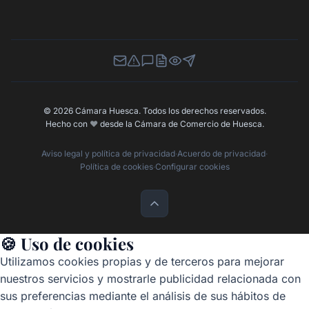
Newsletter
Canal de Denuncias
Buzón de Sugerencias
Perfil Contratante
Ley de Transparencia
Contacta con nosotros
© 2026 Cámara Huesca. Todos los derechos reservados.
Hecho con
❤️
desde la Cámara de Comercio de Huesca.
Aviso legal y política de privacidad
·
Acuerdo de privacidad
·
Política de cookies
·
Configurar cookies
🍪 Uso de cookies
Utilizamos cookies propias y de terceros para mejorar
nuestros servicios y mostrarle publicidad relacionada con
sus preferencias mediante el análisis de sus hábitos de