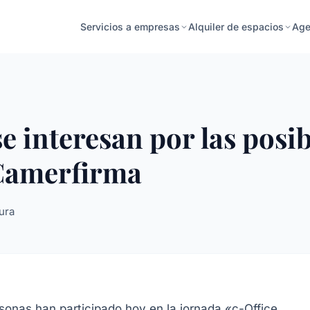
Age
Servicios a empresas
Alquiler de espacios
 interesan por las posib
e Camerfirma
ura
onas han participado hoy en la jornada «c-Office,