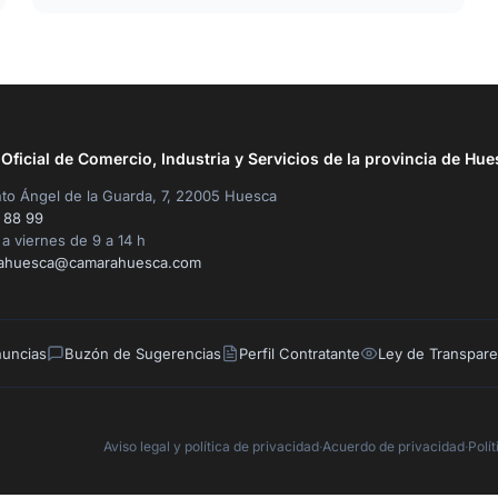
ficial de Comercio, Industria y Servicios de la provincia de Hue
to Ángel de la Guarda, 7, 22005 Huesca
 88 99
a viernes de 9 a 14 h
ahuesca@camarahuesca.com
nuncias
Buzón de Sugerencias
Perfil Contratante
Ley de Transpare
Aviso legal y política de privacidad
·
Acuerdo de privacidad
·
Polí