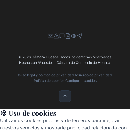
Newsletter
Canal de Denuncias
Buzón de Sugerencias
Perfil Contratante
Ley de Transparencia
Contacta con nosotros
© 2026 Cámara Huesca. Todos los derechos reservados.
Hecho con
❤️
desde la Cámara de Comercio de Huesca.
Aviso legal y política de privacidad
·
Acuerdo de privacidad
·
Política de cookies
·
Configurar cookies
🍪 Uso de cookies
Utilizamos cookies propias y de terceros para mejorar
nuestros servicios y mostrarle publicidad relacionada con