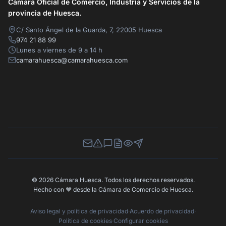
Cámara Oficial de Comercio, Industria y Servicios de la
provincia de Huesca.
C/ Santo Ángel de la Guarda, 7, 22005 Huesca
974 21 88 99
Lunes a viernes de 9 a 14 h
camarahuesca@camarahuesca.com
Newsletter
Canal de Denuncias
Buzón de Sugerencias
Perfil Contratante
Ley de Transparencia
Contacta con nosotros
© 2026 Cámara Huesca. Todos los derechos reservados.
Hecho con
❤️
desde la Cámara de Comercio de Huesca.
Aviso legal y política de privacidad
·
Acuerdo de privacidad
·
Política de cookies
·
Configurar cookies