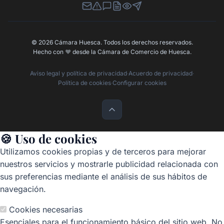
Newsletter
Canal de Denuncias
Buzón de Sugerencias
Perfil Contratante
Ley de Transparencia
Contacta con nosotros
© 2026 Cámara Huesca. Todos los derechos reservados.
Hecho con
❤️
desde la Cámara de Comercio de Huesca.
Aviso legal y política de privacidad
·
Acuerdo de privacidad
·
Política de cookies
·
Configurar cookies
🍪 Uso de cookies
Utilizamos cookies propias y de terceros para mejorar
nuestros servicios y mostrarle publicidad relacionada con
sus preferencias mediante el análisis de sus hábitos de
navegación.
Cookies necesarias
Esenciales para el funcionamiento básico del sitio web. No