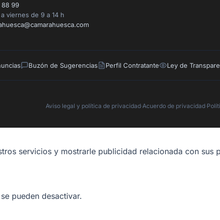
 88 99
a viernes de 9 a 14 h
ahuesca@camarahuesca.com
nuncias
Buzón de Sugerencias
Perfil Contratante
Ley de Transpare
Aviso legal y política de privacidad
·
Acuerdo de privacidad
·
Polí
tros servicios y mostrarle publicidad relacionada con sus p
 se pueden desactivar.