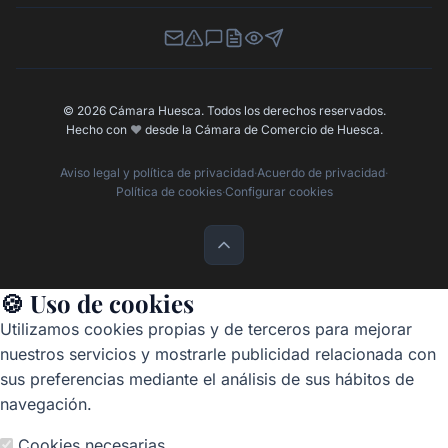
Newsletter
Canal de Denuncias
Buzón de Sugerencias
Perfil Contratante
Ley de Transparencia
Contacta con nosotros
© 2026 Cámara Huesca. Todos los derechos reservados.
Hecho con
❤️
desde la Cámara de Comercio de Huesca.
Aviso legal y política de privacidad
·
Acuerdo de privacidad
·
Política de cookies
·
Configurar cookies
🍪 Uso de cookies
Utilizamos cookies propias y de terceros para mejorar
nuestros servicios y mostrarle publicidad relacionada con
sus preferencias mediante el análisis de sus hábitos de
navegación.
Cookies necesarias