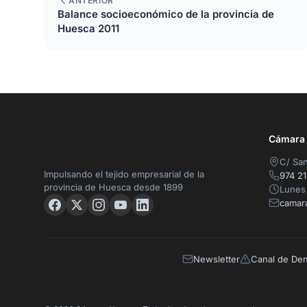
ANTERIOR
Balance socioeconómico de la provincia de
Huesca 2011
Cámara O
C/ San
Impulsando el tejido empresarial de la
974 21
provincia de Huesca desde 1899
Lunes 
camar
Newsletter
Canal de De