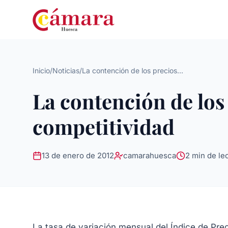
Inicio
/
Noticias
/
La contención de los precios...
La contención de los
competitividad
13 de enero de 2012
camarahuesca
2 min de le
La tasa de variación mensual del Índice de Pr