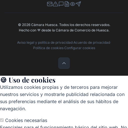
Newsletter
Canal de Denuncias
Buzón de Sugerencias
Perfil Contratante
Ley de Transparencia
Contacta con nosotros
© 2026 Cámara Huesca. Todos los derechos reservados.
Hecho con
❤️
desde la Cámara de Comercio de Huesca.
Aviso legal y política de privacidad
·
Acuerdo de privacidad
·
Política de cookies
·
Configurar cookies
🍪 Uso de cookies
Utilizamos cookies propias y de terceros para mejorar
nuestros servicios y mostrarle publicidad relacionada con
sus preferencias mediante el análisis de sus hábitos de
navegación.
Cookies necesarias
Esenciales para el funcionamiento básico del sitio web. No