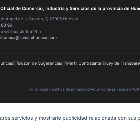
ficial de Comercio, Industria y Servicios de la provincia de Hue
to Ángel de la Guarda, 7, 22005 Huesca
 88 99
a viernes de 9 a 14 h
ahuesca@camarahuesca.com
nuncias
Buzón de Sugerencias
Perfil Contratante
Ley de Transpare
Aviso legal y política de privacidad
·
Acuerdo de privacidad
·
Polí
tros servicios y mostrarle publicidad relacionada con sus p