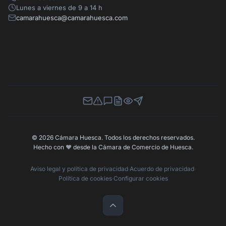
Lunes a viernes de 9 a 14 h
camarahuesca@camarahuesca.com
Newsletter
Canal de Denuncias
Buzón de Sugerencias
Perfil Contratante
Ley de Transparencia
Contacta con nosotros
© 2026 Cámara Huesca. Todos los derechos reservados.
Hecho con
❤️
desde la Cámara de Comercio de Huesca.
Aviso legal y política de privacidad
·
Acuerdo de privacidad
·
Política de cookies
·
Configurar cookies