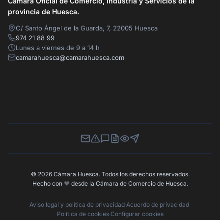
Cámara Oficial de Comercio, Industria y Servicios de la
provincia de Huesca.
C/ Santo Ángel de la Guarda, 7, 22005 Huesca
974 21 88 99
Lunes a viernes de 9 a 14 h
camarahuesca@camarahuesca.com
Newsletter
Canal de Denuncias
Buzón de Sugerencias
Perfil Contratante
Ley de Transparencia
Contacta con nosotros
© 2026 Cámara Huesca. Todos los derechos reservados.
Hecho con
❤️
desde la Cámara de Comercio de Huesca.
Aviso legal y política de privacidad
·
Acuerdo de privacidad
·
Política de cookies
·
Configurar cookies