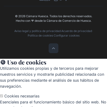
Newsletter
Canal de Denuncias
Buzón de Sugerencias
Perfil Contratante
Ley de Transparencia
Contacta con nosotros
© 2026 Cámara Huesca. Todos los derechos reservados.
Hecho con
❤️
desde la Cámara de Comercio de Huesca.
Aviso legal y política de privacidad
·
Acuerdo de privacidad
·
Política de cookies
·
Configurar cookies
🍪 Uso de cookies
Utilizamos cookies propias y de terceros para mejorar
nuestros servicios y mostrarle publicidad relacionada con
sus preferencias mediante el análisis de sus hábitos de
navegación.
Cookies necesarias
Esenciales para el funcionamiento básico del sitio web. No