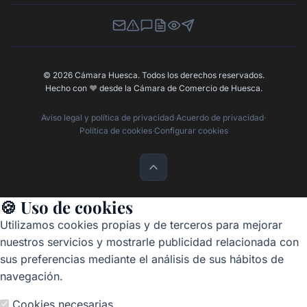
Newsletter
Canal de Denuncias
Buzón de Sugerencias
Perfil Contratante
Ley de Transparencia
Contacta con nosotros
© 2026 Cámara Huesca. Todos los derechos reservados.
Hecho con
❤️
desde la Cámara de Comercio de Huesca.
Aviso legal y política de privacidad
·
Acuerdo de privacidad
·
Política de cookies
·
Configurar cookies
🍪 Uso de cookies
Utilizamos cookies propias y de terceros para mejorar
nuestros servicios y mostrarle publicidad relacionada con
sus preferencias mediante el análisis de sus hábitos de
navegación.
Cookies necesarias