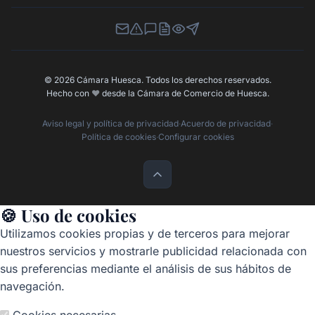
Newsletter
Canal de Denuncias
Buzón de Sugerencias
Perfil Contratante
Ley de Transparencia
Contacta con nosotros
© 2026 Cámara Huesca. Todos los derechos reservados.
Hecho con
❤️
desde la Cámara de Comercio de Huesca.
Aviso legal y política de privacidad
·
Acuerdo de privacidad
·
Política de cookies
·
Configurar cookies
🍪 Uso de cookies
Utilizamos cookies propias y de terceros para mejorar
nuestros servicios y mostrarle publicidad relacionada con
sus preferencias mediante el análisis de sus hábitos de
navegación.