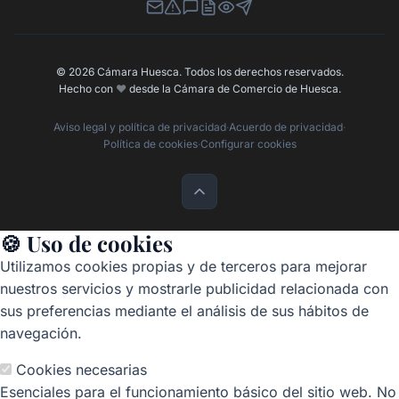
Newsletter
Canal de Denuncias
Buzón de Sugerencias
Perfil Contratante
Ley de Transparencia
Contacta con nosotros
© 2026 Cámara Huesca. Todos los derechos reservados.
Hecho con
❤️
desde la Cámara de Comercio de Huesca.
Aviso legal y política de privacidad
·
Acuerdo de privacidad
·
Política de cookies
·
Configurar cookies
🍪 Uso de cookies
Utilizamos cookies propias y de terceros para mejorar
nuestros servicios y mostrarle publicidad relacionada con
sus preferencias mediante el análisis de sus hábitos de
navegación.
Cookies necesarias
Esenciales para el funcionamiento básico del sitio web. No