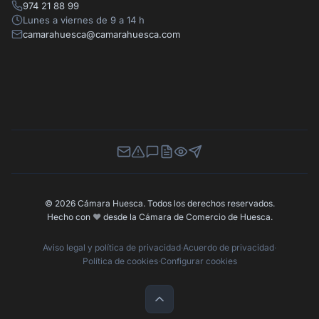
974 21 88 99
Lunes a viernes de 9 a 14 h
camarahuesca@camarahuesca.com
Newsletter
Canal de Denuncias
Buzón de Sugerencias
Perfil Contratante
Ley de Transparencia
Contacta con nosotros
© 2026 Cámara Huesca. Todos los derechos reservados.
Hecho con
❤️
desde la Cámara de Comercio de Huesca.
Aviso legal y política de privacidad
·
Acuerdo de privacidad
·
Política de cookies
·
Configurar cookies